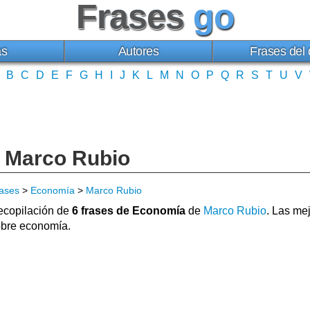
Frases
go
as
Autores
Frases del 
B
C
D
E
F
G
H
I
J
K
L
M
N
O
P
Q
R
S
T
U
V
 Marco Rubio
ases
>
Economía
>
Marco Rubio
copilación de
6 frases de Economía
de
Marco Rubio
. Las me
bre economía.