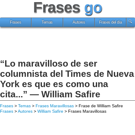
Frases
go
Frases
Temas
Autores
Frases del día
“Lo maravilloso de ser
columnista del Times de Nueva
York es que es como una
cita...” — William Safire
Frases
>
Temas
>
Frases Maravillosas
> Frase de William Safire
Frases
>
Autores
>
William Safire
> Frases Maravillosas