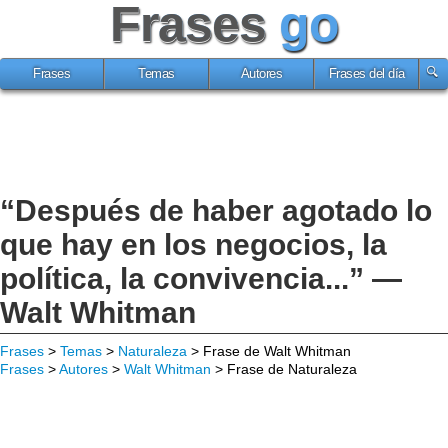
Frases
go
Frases
Temas
Autores
Frases del día
“Después de haber agotado lo
que hay en los negocios, la
política, la convivencia...” —
Walt Whitman
Frases
>
Temas
>
Naturaleza
> Frase de Walt Whitman
Frases
>
Autores
>
Walt Whitman
> Frase de Naturaleza