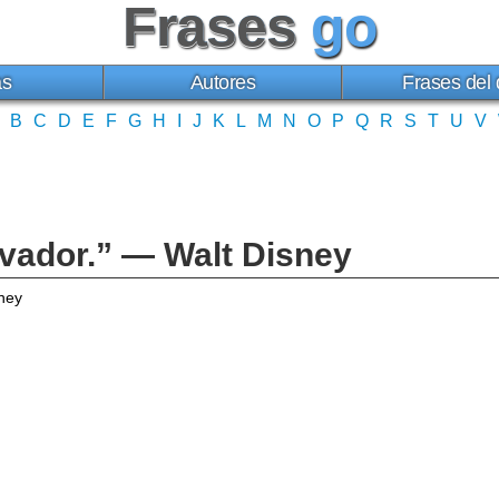
Frases
go
as
Autores
Frases del 
B
C
D
E
F
G
H
I
J
K
L
M
N
O
P
Q
R
S
T
U
V
ovador.” — Walt Disney
ney