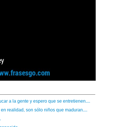
car a la gente y espero que se entretienen....
, en realidad, son sólo niños que maduran....
.