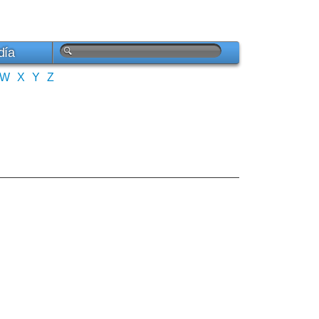
día
W
X
Y
Z