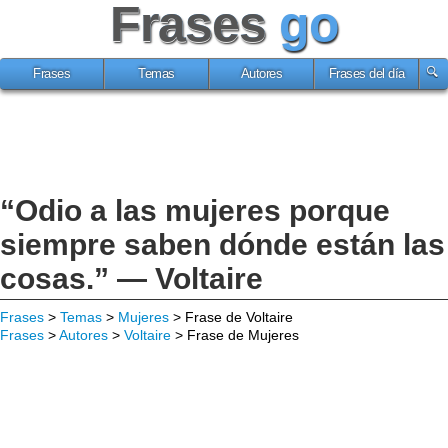
Frases
go
Frases
Temas
Autores
Frases del día
“Odio a las mujeres porque
siempre saben dónde están las
cosas.” — Voltaire
Frases
>
Temas
>
Mujeres
> Frase de Voltaire
Frases
>
Autores
>
Voltaire
> Frase de Mujeres