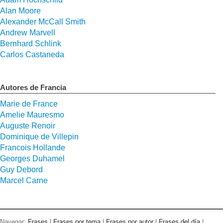
Alan Moore
Alexander McCall Smith
Andrew Marvell
Bernhard Schlink
Carlos Castaneda
Autores de Francia
Marie de France
Amelie Mauresmo
Auguste Renoir
Dominique de Villepin
Francois Hollande
Georges Duhamel
Guy Debord
Marcel Carne
Navegar:
Frases
|
Frases por tema
|
Frases por autor
|
Frases del día
|