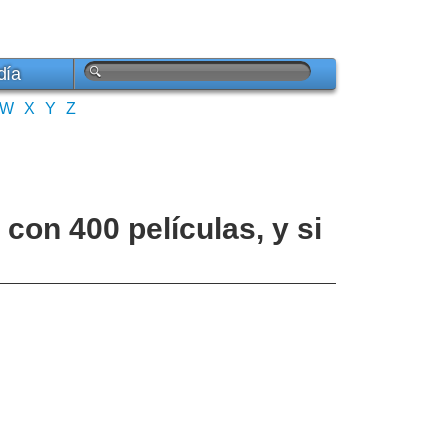
día
W
X
Y
Z
 con 400 películas, y si