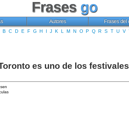
Frases
go
as
Autores
Frases del 
B
C
D
E
F
G
H
I
J
K
L
M
N
O
P
Q
R
S
T
U
V
Toronto es uno de los festivales
nsen
culas