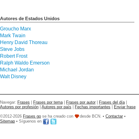
Autores de Estados Unidos
Groucho Marx
Mark Twain
Henry David Thoreau
Steve Jobs
Robert Frost
Ralph Waldo Emerson
Michael Jordan
Walt Disney
Navegar:
Frases
|
Frases por tema
|
Frases por autor
|
Frases del día
|
Autores por profesión
|
Autores por país
|
Fechas importantes
|
Enviar frase
©2012-2026
Frases go
se ha creado con
desde BCN. •
Contactar
•
Sitemap
• Síguenos en