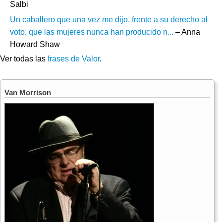
Salbi
Un caballero que una vez me dijo, frente a su derecho al
voto, que las mujeres nunca han producido n...
– Anna
Howard Shaw
Ver todas las
frases de Valor
.
Van Morrison