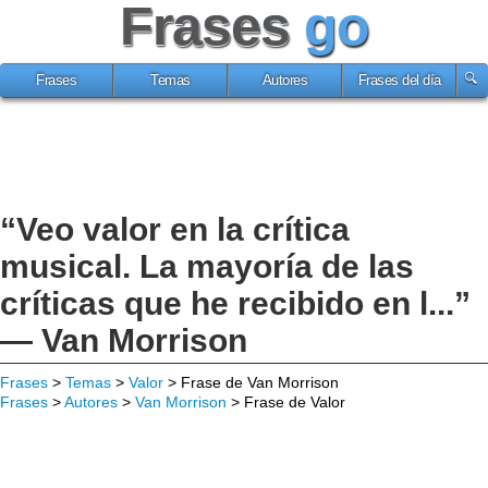
Frases
go
Frases
Temas
Autores
Frases del día
“Veo valor en la crítica
musical. La mayoría de las
críticas que he recibido en l...”
— Van Morrison
Frases
>
Temas
>
Valor
> Frase de Van Morrison
Frases
>
Autores
>
Van Morrison
> Frase de Valor