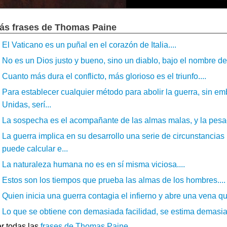
ás frases de Thomas Paine
El Vaticano es un puñal en el corazón de Italia....
No es un Dios justo y bueno, sino un diablo, bajo el nombre de D
Cuanto más dura el conflicto, más glorioso es el triunfo....
Para establecer cualquier método para abolir la guerra, sin e
Unidas, serí...
La sospecha es el acompañante de las almas malas, y la pesad
La guerra implica en su desarrollo una serie de circunstancia
puede calcular e...
La naturaleza humana no es en sí misma viciosa....
Estos son los tiempos que prueba las almas de los hombres....
Quien inicia una guerra contagia el infierno y abre una vena q
Lo que se obtiene con demasiada facilidad, se estima demasiado
r todas las
frases de Thomas Paine
.