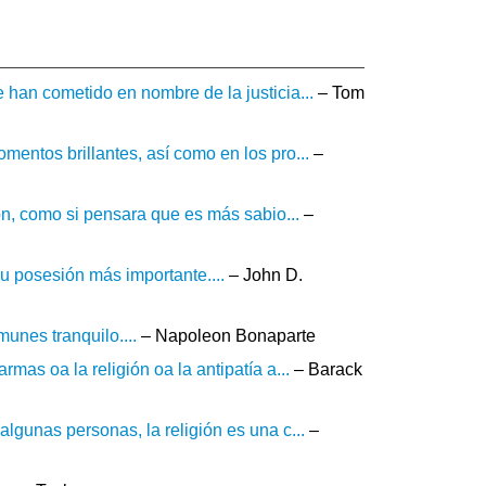
 han cometido en nombre de la justicia...
– Tom
mentos brillantes, así como en los pro...
–
ión, como si pensara que es más sabio...
–
u posesión más importante....
– John D.
unes tranquilo....
– Napoleon Bonaparte
mas oa la religión oa la antipatía a...
– Barack
lgunas personas, la religión es una c...
–