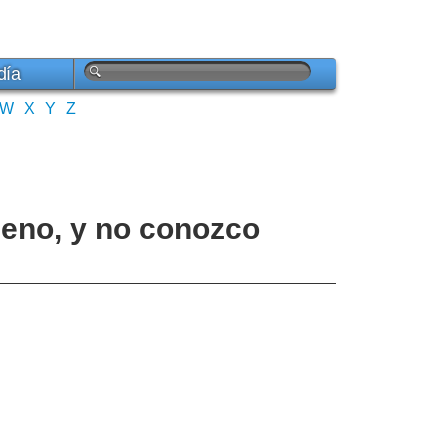
día
W
X
Y
Z
ueno, y no conozco