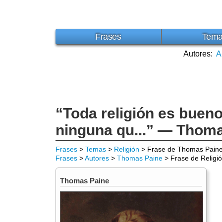
Frases
Tem
Autores:
A
“Toda religión es buen
ninguna qu...” — Thom
Frases
>
Temas
>
Religión
> Frase de Thomas Pain
Frases
>
Autores
>
Thomas Paine
> Frase de Religi
Thomas Paine