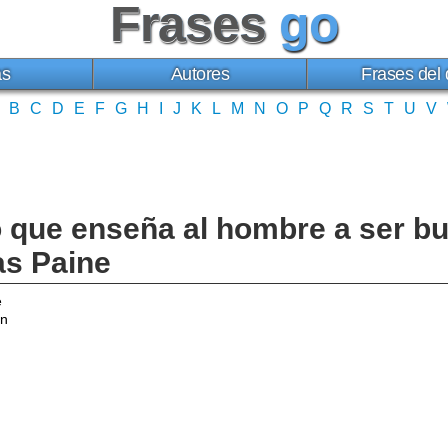
Frases
go
as
Autores
Frases del 
B
C
D
E
F
G
H
I
J
K
L
M
N
O
P
Q
R
S
T
U
V
o que enseña al hombre a ser b
as Paine
e
ón