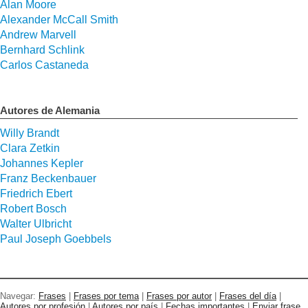
Alan Moore
Alexander McCall Smith
Andrew Marvell
Bernhard Schlink
Carlos Castaneda
Autores de Alemania
Willy Brandt
Clara Zetkin
Johannes Kepler
Franz Beckenbauer
Friedrich Ebert
Robert Bosch
Walter Ulbricht
Paul Joseph Goebbels
Navegar:
Frases
|
Frases por tema
|
Frases por autor
|
Frases del día
|
Autores por profesión
|
Autores por país
|
Fechas importantes
|
Enviar frase