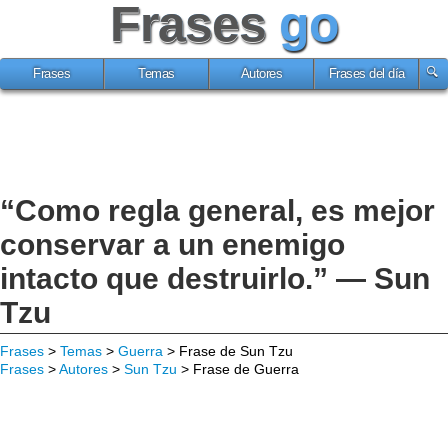
Frases
go
Frases
Temas
Autores
Frases del día
“Como regla general, es mejor
conservar a un enemigo
intacto que destruirlo.” — Sun
Tzu
Frases
>
Temas
>
Guerra
> Frase de Sun Tzu
Frases
>
Autores
>
Sun Tzu
> Frase de Guerra