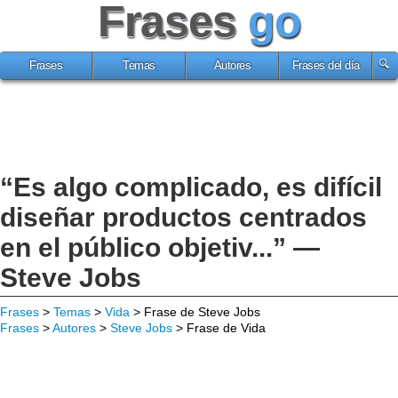
Frases
go
Frases
Temas
Autores
Frases del día
“Es algo complicado, es difícil
diseñar productos centrados
en el público objetiv...” —
Steve Jobs
Frases
>
Temas
>
Vida
> Frase de Steve Jobs
Frases
>
Autores
>
Steve Jobs
> Frase de Vida