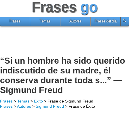
Frases
go
Frases
Temas
Autores
Frases del día
“Si un hombre ha sido querido
indiscutido de su madre, él
conserva durante toda s...” —
Sigmund Freud
Frases
>
Temas
>
Éxito
> Frase de Sigmund Freud
Frases
>
Autores
>
Sigmund Freud
> Frase de Éxito