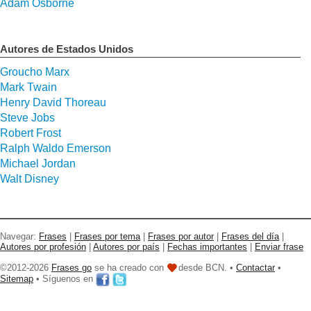
Adam Osborne
Autores de Estados Unidos
Groucho Marx
Mark Twain
Henry David Thoreau
Steve Jobs
Robert Frost
Ralph Waldo Emerson
Michael Jordan
Walt Disney
Navegar:
Frases
|
Frases por tema
|
Frases por autor
|
Frases del día
|
Autores por profesión
|
Autores por país
|
Fechas importantes
|
Enviar frase
©2012-2026
Frases go
se ha creado con
desde BCN. •
Contactar
•
Sitemap
• Síguenos en