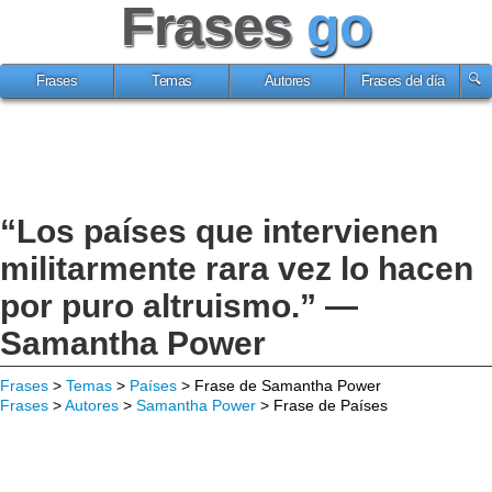
Frases
go
Frases
Temas
Autores
Frases del día
“Los países que intervienen
militarmente rara vez lo hacen
por puro altruismo.” —
Samantha Power
Frases
>
Temas
>
Países
> Frase de Samantha Power
Frases
>
Autores
>
Samantha Power
> Frase de Países