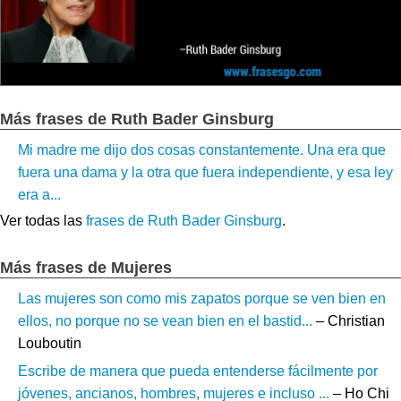
Más frases de Ruth Bader Ginsburg
Mi madre me dijo dos cosas constantemente. Una era que
fuera una dama y la otra que fuera independiente, y esa ley
era a...
Ver todas las
frases de Ruth Bader Ginsburg
.
Más frases de Mujeres
Las mujeres son como mis zapatos porque se ven bien en
ellos, no porque no se vean bien en el bastid...
– Christian
Louboutin
Escribe de manera que pueda entenderse fácilmente por
jóvenes, ancianos, hombres, mujeres e incluso ...
– Ho Chi