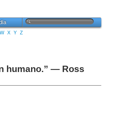
día
W
X
Y
Z
azón humano.” — Ross