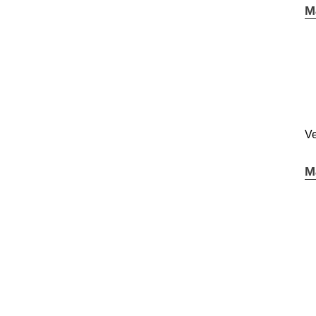
M
Ve
M