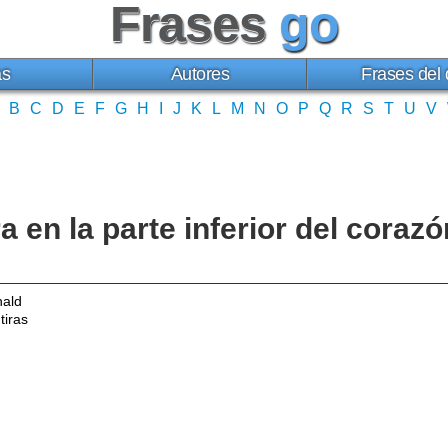
Frases
go
as
Autores
Frases del 
B
C
D
E
F
G
H
I
J
K
L
M
N
O
P
Q
R
S
T
U
V
ra en la parte inferior del cor
ald
tiras