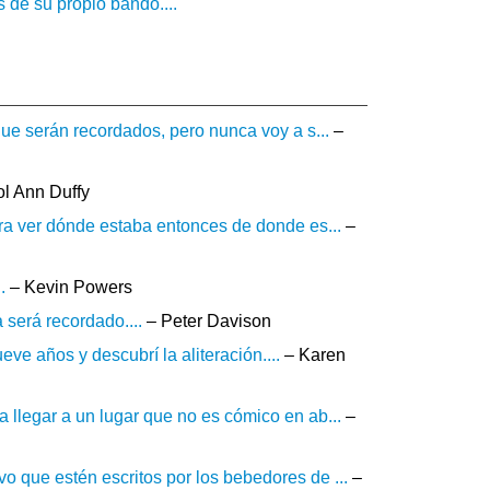
 de su propio bando....
ue serán recordados, pero nunca voy a s...
–
l Ann Duffy
ra ver dónde estaba entonces de donde es...
–
.
– Kevin Powers
será recordado....
– Peter Davison
ve años y descubrí la aliteración....
– Karen
llegar a un lugar que no es cómico en ab...
–
que estén escritos por los bebedores de ...
–