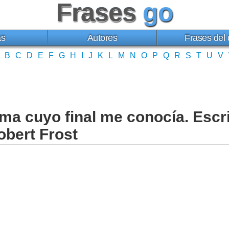
Frases
go
as
Autores
Frases del 
B
C
D
E
F
G
H
I
J
K
L
M
N
O
P
Q
R
S
T
U
V
a cuyo final me conocía. Escr
obert Frost