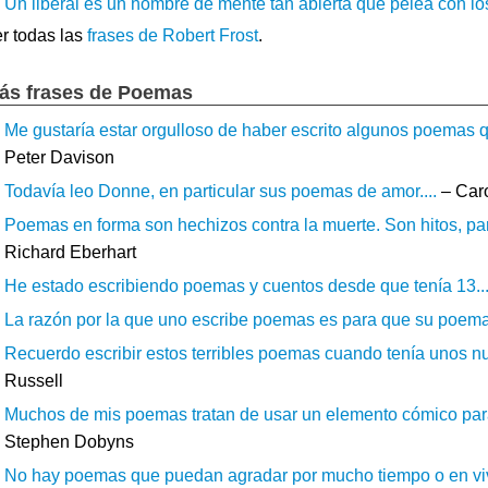
Un liberal es un hombre de mente tan abierta que pelea con los
r todas las
frases de Robert Frost
.
ás frases de Poemas
Me gustaría estar orgulloso de haber escrito algunos poemas q
Peter Davison
Todavía leo Donne, en particular sus poemas de amor....
– Caro
Poemas en forma son hechizos contra la muerte. Son hitos, pa
Richard Eberhart
He estado escribiendo poemas y cuentos desde que tenía 13...
La razón por la que uno escribe poemas es para que su poema 
Recuerdo escribir estos terribles poemas cuando tenía unos nue
Russell
Muchos de mis poemas tratan de usar un elemento cómico para 
Stephen Dobyns
No hay poemas que puedan agradar por mucho tiempo o en vivo 