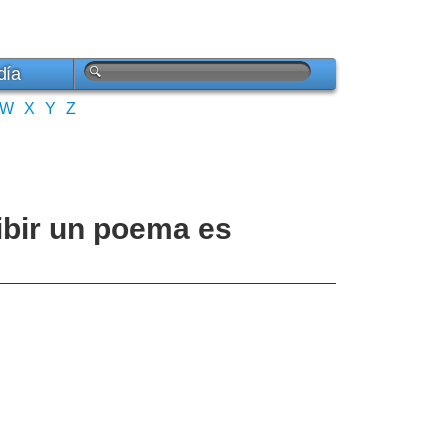
día
W
X
Y
Z
ibir un poema es