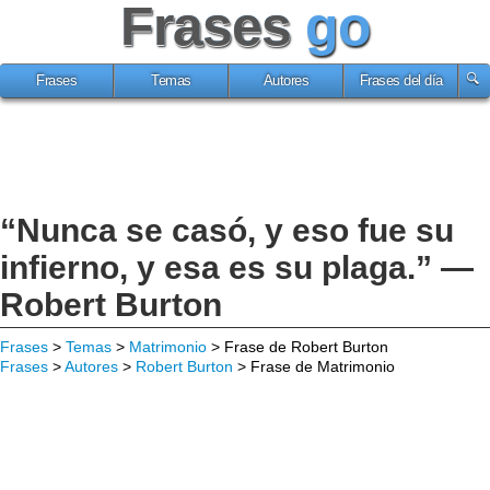
Frases
go
Frases
Temas
Autores
Frases del día
“Nunca se casó, y eso fue su
infierno, y esa es su plaga.” —
Robert Burton
Frases
>
Temas
>
Matrimonio
> Frase de Robert Burton
Frases
>
Autores
>
Robert Burton
> Frase de Matrimonio