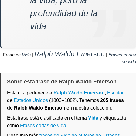
la vida, pero la
profundidad de la
vida.
Ralph Waldo Emerson
Frase de
Vida
|
|
Frases cortas
de vida
Sobre esta frase de Ralph Waldo Emerson
Esta cita pertenece a
Ralph Waldo Emerson
,
Escritor
de
Estados Unidos
(1803–1882). Tenemos
205 frases
de Ralph Waldo Emerson
en nuestra colección.
Esta frase está clasificada en el tema
Vida
y etiquetada
como
Frases cortas de vida
.
Descubre más
frases de Vida de autores de Estados