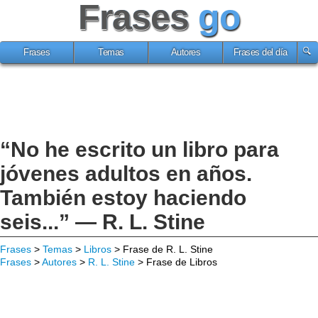
Frases
go
Frases
Temas
Autores
Frases del día
“No he escrito un libro para
jóvenes adultos en años.
También estoy haciendo
seis...” — R. L. Stine
Frases
>
Temas
>
Libros
> Frase de R. L. Stine
Frases
>
Autores
>
R. L. Stine
> Frase de Libros