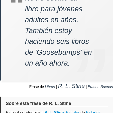
libro para jóvenes
adultos en años.
También estoy
haciendo seis libros
de 'Goosebumps' en
un año ahora.
R. L. Stine
Frase de
Libros
|
|
Frases Buenas
Sobre esta frase de R. L. Stine
Esta cita pertenece a
R. L. Stine
,
Escritor
de
Estados