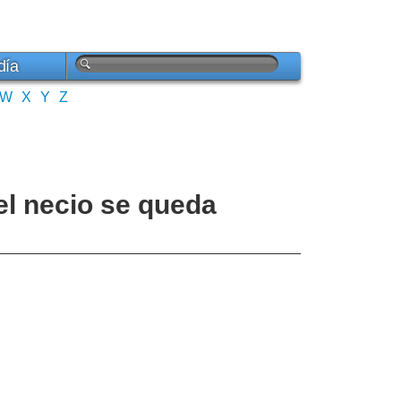
día
W
X
Y
Z
el necio se queda