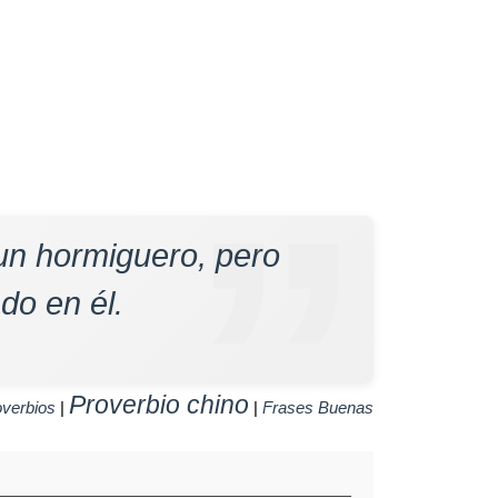
un hormiguero, pero
do en él.
Proverbio chino
overbios
|
|
Frases Buenas