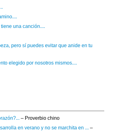
..
mino....
iene una canción....
beza, pero sí puedes evitar que anide en tu
to elegido por nosotros mismos....
orazón?...
– Proverbio chino
arrolla en verano y no se marchita en ...
–