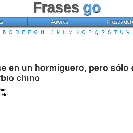
Frases
go
as
Autores
Frases del 
B
C
D
E
F
G
H
I
J
K
L
M
N
O
P
Q
R
S
T
U
V
se en un hormiguero, pero sólo 
rbio chino
hino
rbios