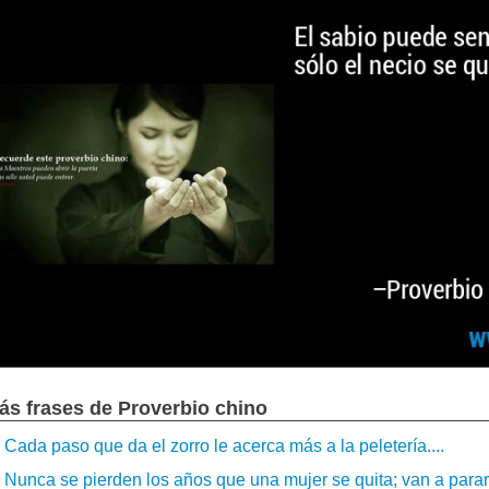
ás frases de Proverbio chino
Cada paso que da el zorro le acerca más a la peletería....
Nunca se pierden los años que una mujer se quita; van a parar