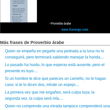
Más frases de Proverbio árabe
Quien se empeña en pegarle una pedrada a la luna no lo
conseguirá, pero terminará sabiendo manejar la honda....
Lo pasado ha huido, lo que esperas está ausente, pero el
presente es tuyo....
Si un hombre te dice que pareces un camello, no le hagas
caso; si te lo dicen dos, mírate un espejo....
La primera vez que me engañes, será culpa tuya; la
segunda vez, la culpa será mía....
Quien no comprende una mirada tampoco comprenderá una