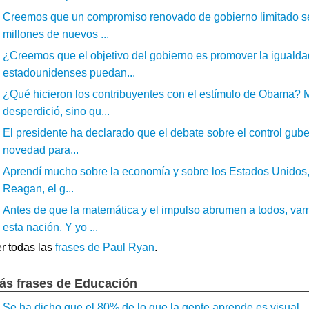
Creemos que un compromiso renovado de gobierno limitado s
millones de nuevos ...
¿Creemos que el objetivo del gobierno es promover la igualda
estadounidenses puedan...
¿Qué hicieron los contribuyentes con el estímulo de Obama? M
desperdició, sino qu...
El presidente ha declarado que el debate sobre el control gu
novedad para...
Aprendí mucho sobre la economía y sobre los Estados Unidos, p
Reagan, el g...
Antes de que la matemática y el impulso abrumen a todos, va
esta nación. Y yo ...
r todas las
frases de Paul Ryan
.
ás frases de Educación
Se ha dicho que el 80% de lo que la gente aprende es visual...