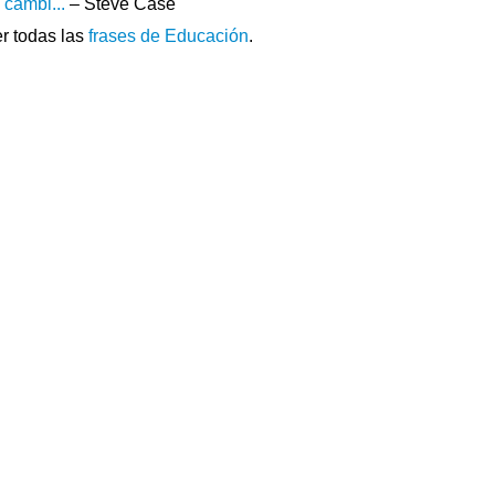
cambi...
– Steve Case
r todas las
frases de Educación
.