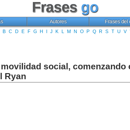
Frases
go
as
Autores
Frases del 
B
C
D
E
F
G
H
I
J
K
L
M
N
O
P
Q
R
S
T
U
V
movilidad social, comenzando 
l Ryan