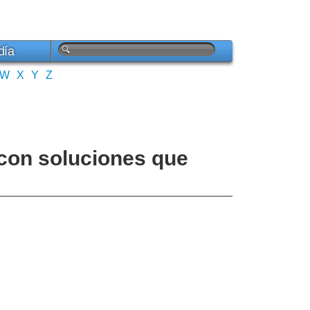
día
W
X
Y
Z
con soluciones que