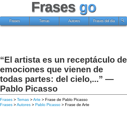
Frases
go
Frases
Temas
Autores
Frases del día
“El artista es un receptáculo de
emociones que vienen de
todas partes: del cielo,...” —
Pablo Picasso
Frases
>
Temas
>
Arte
> Frase de Pablo Picasso
Frases
>
Autores
>
Pablo Picasso
> Frase de Arte