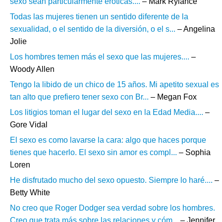
sexo sean particularmente eróticas....
– Mark Rylance
Todas las mujeres tienen un sentido diferente de la
sexualidad, o el sentido de la diversión, o el s...
– Angelina
Jolie
Los hombres temen más el sexo que las mujeres....
–
Woody Allen
Tengo la libido de un chico de 15 años. Mi apetito sexual es
tan alto que prefiero tener sexo con Br...
– Megan Fox
Los litigios toman el lugar del sexo en la Edad Media....
–
Gore Vidal
El sexo es como lavarse la cara: algo que haces porque
tienes que hacerlo. El sexo sin amor es compl...
– Sophia
Loren
He disfrutado mucho del sexo opuesto. Siempre lo haré....
–
Betty White
No creo que Roger Dodger sea verdad sobre los hombres.
Creo que trata más sobre las relaciones y cóm...
– Jennifer