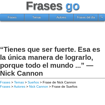
Frases
go
Frases
Temas
Autores
Frases del día
“Tienes que ser fuerte. Esa es
la única manera de lograrlo,
porque todo el mundo ...” —
Nick Cannon
Frases
>
Temas
>
Sueños
> Frase de Nick Cannon
Frases
>
Autores
>
Nick Cannon
> Frase de Sueños