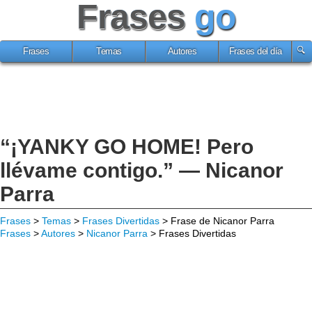
Frases
go
Frases
Temas
Autores
Frases del día
“¡YANKY GO HOME! Pero
llévame contigo.” — Nicanor
Parra
Frases
>
Temas
>
Frases Divertidas
> Frase de Nicanor Parra
Frases
>
Autores
>
Nicanor Parra
> Frases Divertidas