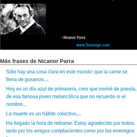
Más frases de Nicanor Parra
Sólo hay una cosa clara en este mundo: que la carne se
llena de gusanos....
Hoy es un día azul de primavera, creo que moriré de poesía,
de esa famosa joven melancólica que no recuerdo ni el
nombre...
La muerte es un hábito colectivo....
Ha llegado la hora de retirarse. Estoy agradecido por todos,
tanto por los amigos complacientes como por los enemigos