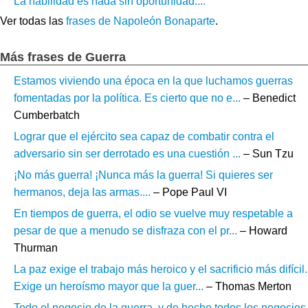
La habilidad es nada sin oportunidad....
Ver todas las
frases de Napoleón Bonaparte
.
Más frases de Guerra
Estamos viviendo una época en la que luchamos guerras
fomentadas por la política. Es cierto que no e...
– Benedict
Cumberbatch
Lograr que el ejército sea capaz de combatir contra el
adversario sin ser derrotado es una cuestión ...
– Sun Tzu
¡No más guerra! ¡Nunca más la guerra! Si quieres ser
hermanos, deja las armas....
– Pope Paul VI
En tiempos de guerra, el odio se vuelve muy respetable a
pesar de que a menudo se disfraza con el pr...
– Howard
Thurman
La paz exige el trabajo más heroico y el sacrificio más difícil.
Exige un heroísmo mayor que la guer...
– Thomas Merton
Todo el negocio de la guerra, y de hecho todos los negocios