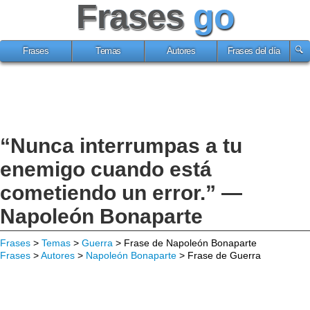
Frases
go
Frases
Temas
Autores
Frases del día
“Nunca interrumpas a tu
enemigo cuando está
cometiendo un error.” —
Napoleón Bonaparte
Frases
>
Temas
>
Guerra
> Frase de Napoleón Bonaparte
Frases
>
Autores
>
Napoleón Bonaparte
> Frase de Guerra