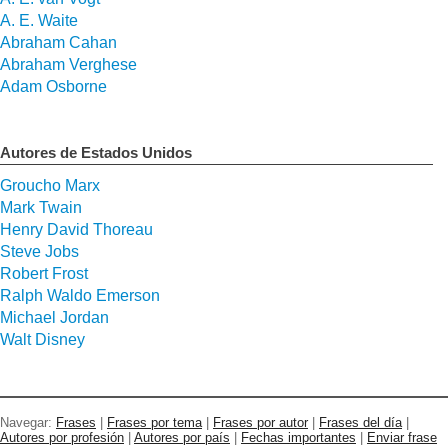
A. E. Waite
Abraham Cahan
Abraham Verghese
Adam Osborne
Autores de Estados Unidos
Groucho Marx
Mark Twain
Henry David Thoreau
Steve Jobs
Robert Frost
Ralph Waldo Emerson
Michael Jordan
Walt Disney
Navegar:
Frases
|
Frases por tema
|
Frases por autor
|
Frases del día
|
Autores por profesión
|
Autores por país
|
Fechas importantes
|
Enviar frase