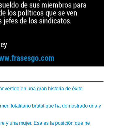
ertido en una gran historia de éxito
men totalitario brutal que ha demostrado una y
re y una mujer. Esa es la posición que he