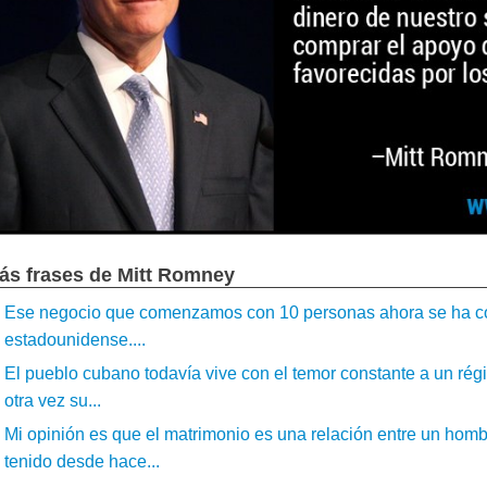
ás frases de Mitt Romney
Ese negocio que comenzamos con 10 personas ahora se ha conv
estadounidense....
El pueblo cubano todavía vive con el temor constante a un régi
otra vez su...
Mi opinión es que el matrimonio es una relación entre un homb
tenido desde hace...