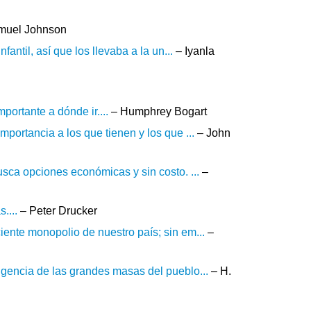
muel Johnson
fantil, así que los llevaba a la un...
– Iyanla
portante a dónde ir....
– Humphrey Bogart
portancia a los que tienen y los que ...
– John
usca opciones económicas y sin costo. ...
–
....
– Peter Drucker
iente monopolio de nuestro país; sin em...
–
igencia de las grandes masas del pueblo...
– H.