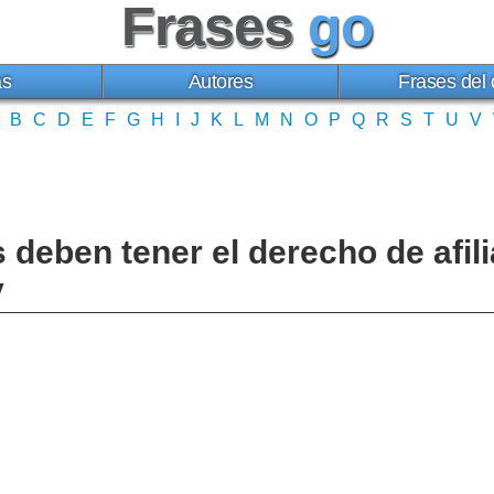
Frases
go
as
Autores
Frases del 
B
C
D
E
F
G
H
I
J
K
L
M
N
O
P
Q
R
S
T
U
V
 deben tener el derecho de afili
y