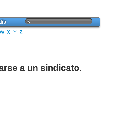
día
W
X
Y
Z
arse a un sindicato.