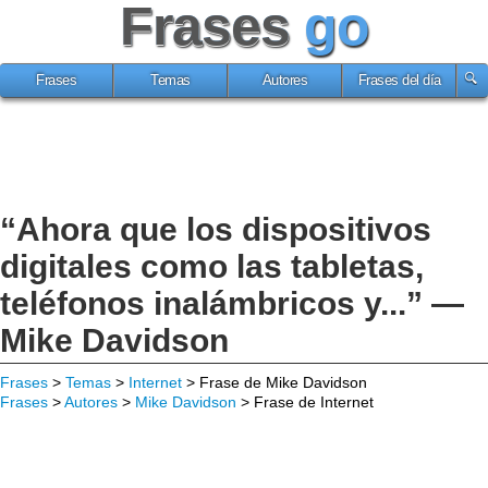
Frases
go
Frases
Temas
Autores
Frases del día
“Ahora que los dispositivos
digitales como las tabletas,
teléfonos inalámbricos y...” —
Mike Davidson
Frases
>
Temas
>
Internet
> Frase de Mike Davidson
Frases
>
Autores
>
Mike Davidson
> Frase de Internet