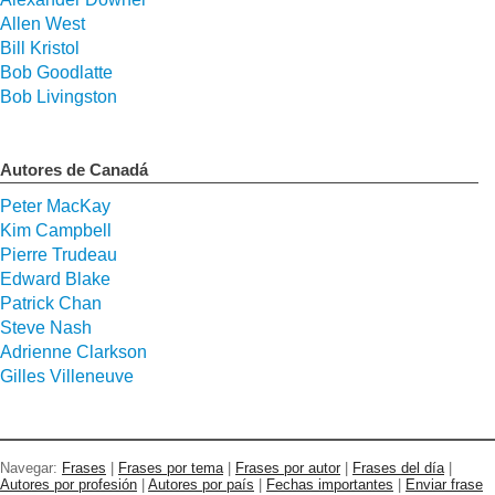
Allen West
Bill Kristol
Bob Goodlatte
Bob Livingston
Autores de Canadá
Peter MacKay
Kim Campbell
Pierre Trudeau
Edward Blake
Patrick Chan
Steve Nash
Adrienne Clarkson
Gilles Villeneuve
Navegar:
Frases
|
Frases por tema
|
Frases por autor
|
Frases del día
|
Autores por profesión
|
Autores por país
|
Fechas importantes
|
Enviar frase