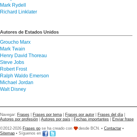
Mark Rydell
Richard Linklater
Autores de Estados Unidos
Groucho Marx
Mark Twain
Henry David Thoreau
Steve Jobs
Robert Frost
Ralph Waldo Emerson
Michael Jordan
Walt Disney
Navegar:
Frases
|
Frases por tema
|
Frases por autor
|
Frases del día
|
Autores por profesión
|
Autores por país
|
Fechas importantes
|
Enviar frase
©2012-2026
Frases go
se ha creado con
desde BCN. •
Contactar
•
Sitemap
• Síguenos en