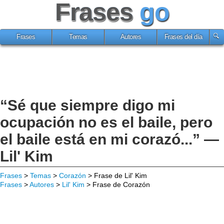
Frases
go
Frases
Temas
Autores
Frases del día
“Sé que siempre digo mi
ocupación no es el baile, pero
el baile está en mi corazó...” —
Lil' Kim
Frases
>
Temas
>
Corazón
> Frase de Lil' Kim
Frases
>
Autores
>
Lil' Kim
> Frase de Corazón