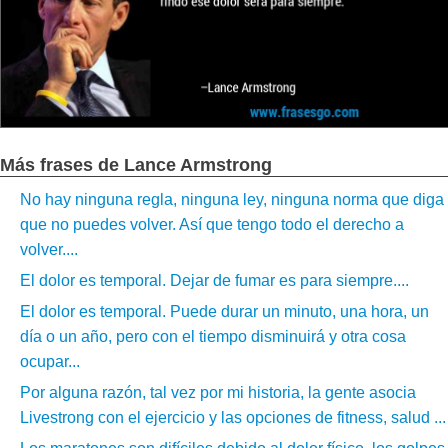
Más frases de Lance Armstrong
No hay ninguna regla, ninguna ley, ninguna norma que diga
que no puedes volver. Así que tengo todo el derecho a
volver....
El dolor es temporal. Dejar de fumar es para siempre....
El dolor es temporal. Puede durar un minuto, una hora, un
día o un año, pero con el tiempo disminuirá y otra cosa
ocupar...
Por alguna razón, tal vez por mi historia, la gente asocia
Livestrong con el ejercicio y las opciones de fitness, salud ...