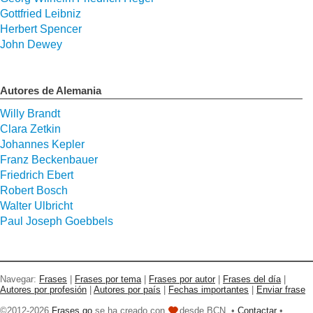
Gottfried Leibniz
Herbert Spencer
John Dewey
Autores de Alemania
Willy Brandt
Clara Zetkin
Johannes Kepler
Franz Beckenbauer
Friedrich Ebert
Robert Bosch
Walter Ulbricht
Paul Joseph Goebbels
Navegar:
Frases
|
Frases por tema
|
Frases por autor
|
Frases del día
|
Autores por profesión
|
Autores por país
|
Fechas importantes
|
Enviar frase
©2012-2026
Frases go
se ha creado con
desde BCN. •
Contactar
•