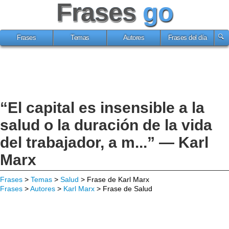
Frases
go
Frases
Temas
Autores
Frases del día
“El capital es insensible a la
salud o la duración de la vida
del trabajador, a m...” — Karl
Marx
Frases
>
Temas
>
Salud
> Frase de Karl Marx
Frases
>
Autores
>
Karl Marx
> Frase de Salud