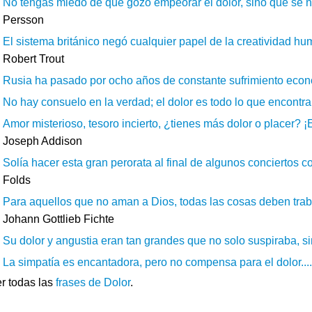
No tengas miedo de que gozo empeorar el dolor, sino que se ne
Persson
El sistema británico negó cualquier papel de la creatividad hum
Robert Trout
Rusia ha pasado por ocho años de constante sufrimiento econó
No hay consuelo en la verdad; el dolor es todo lo que encontrar
Amor misterioso, tesoro incierto, ¿tienes más dolor o placer? ¡
Joseph Addison
Solía hacer esta gran perorata al final de algunos conciertos 
Folds
Para aquellos que no aman a Dios, todas las cosas deben trabaj
Johann Gottlieb Fichte
Su dolor y angustia eran tan grandes que no solo suspiraba, sin
La simpatía es encantadora, pero no compensa para el dolor....
r todas las
frases de Dolor
.