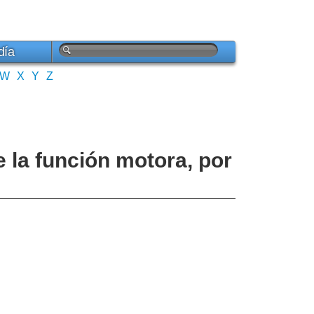
día
W
X
Y
Z
e la función motora, por