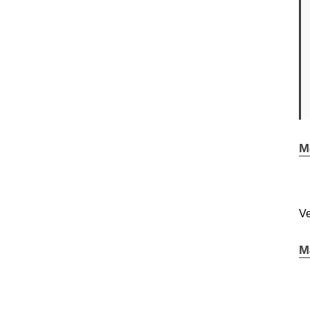
M
Ve
M