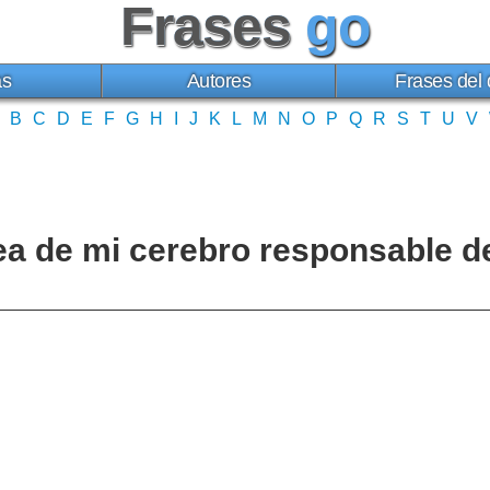
Frases
go
as
Autores
Frases del 
B
C
D
E
F
G
H
I
J
K
L
M
N
O
P
Q
R
S
T
U
V
rea de mi cerebro responsable d