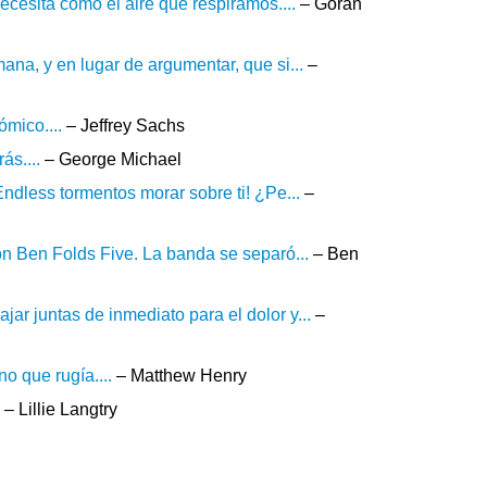
cesita como el aire que respiramos....
– Goran
ana, y en lugar de argumentar, que si...
–
mico....
– Jeffrey Sachs
ás....
– George Michael
Endless tormentos morar sobre ti! ¿Pe...
–
con Ben Folds Five. La banda se separó...
– Ben
ar juntas de inmediato para el dolor y...
–
o que rugía....
– Matthew Henry
– Lillie Langtry