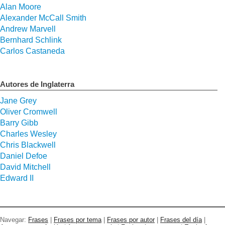
Alan Moore
Alexander McCall Smith
Andrew Marvell
Bernhard Schlink
Carlos Castaneda
Autores de Inglaterra
Jane Grey
Oliver Cromwell
Barry Gibb
Charles Wesley
Chris Blackwell
Daniel Defoe
David Mitchell
Edward II
Navegar:
Frases
|
Frases por tema
|
Frases por autor
|
Frases del día
|