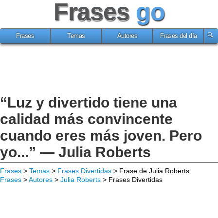
Frases
go
Frases
Temas
Autores
Frases del día
“Luz y divertido tiene una
calidad más convincente
cuando eres más joven. Pero
yo...” — Julia Roberts
Frases
>
Temas
>
Frases Divertidas
> Frase de Julia Roberts
Frases
>
Autores
>
Julia Roberts
> Frases Divertidas