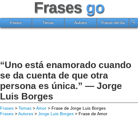
Frases
go
Frases
Temas
Autores
Frases del día
“Uno está enamorado cuando
se da cuenta de que otra
persona es única.” — Jorge
Luis Borges
Frases
>
Temas
>
Amor
> Frase de Jorge Luis Borges
Frases
>
Autores
>
Jorge Luis Borges
> Frase de Amor