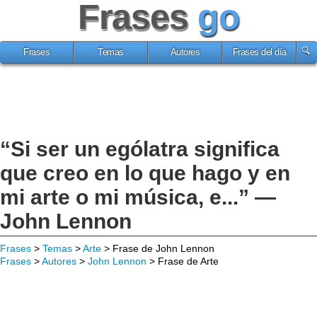
Frases
go
Frases
Temas
Autores
Frases del día
“Si ser un ególatra significa
que creo en lo que hago y en
mi arte o mi música, e...” —
John Lennon
Frases
>
Temas
>
Arte
> Frase de John Lennon
Frases
>
Autores
>
John Lennon
> Frase de Arte