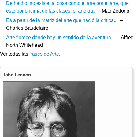
De hecho, no existe tal cosa como el arte por el arte, que
esté por encima de las clases, el arte qu...
– Mao Zedong
Es a partir de la matriz del arte que nació la crítica....
–
Charles Baudelaire
Arte florece donde hay un sentido de la aventura....
– Alfred
North Whitehead
Ver todas las
frases de Arte
.
John Lennon