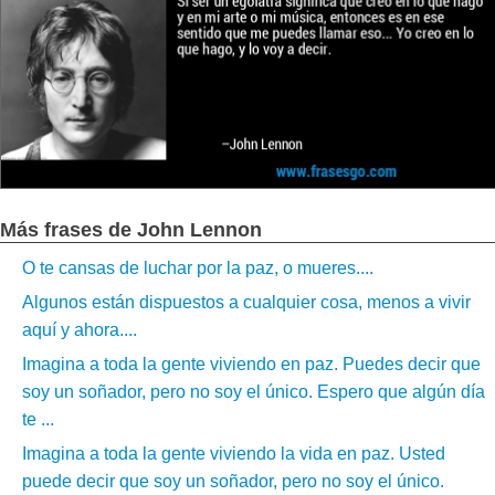
Más frases de John Lennon
O te cansas de luchar por la paz, o mueres....
Algunos están dispuestos a cualquier cosa, menos a vivir
aquí y ahora....
Imagina a toda la gente viviendo en paz. Puedes decir que
soy un soñador, pero no soy el único. Espero que algún día
te ...
Imagina a toda la gente viviendo la vida en paz. Usted
puede decir que soy un soñador, pero no soy el único.