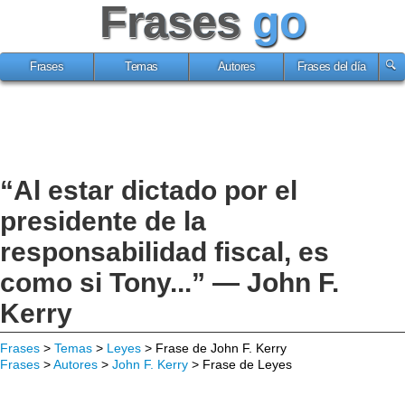
Frases
go
Frases
Temas
Autores
Frases del día
“Al estar dictado por el
presidente de la
responsabilidad fiscal, es
como si Tony...” — John F.
Kerry
Frases
>
Temas
>
Leyes
> Frase de John F. Kerry
Frases
>
Autores
>
John F. Kerry
> Frase de Leyes