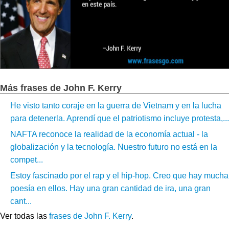
Más frases de John F. Kerry
He visto tanto coraje en la guerra de Vietnam y en la lucha
para detenerla. Aprendí que el patriotismo incluye protesta,...
NAFTA reconoce la realidad de la economía actual - la
globalización y la tecnología. Nuestro futuro no está en la
compet...
Estoy fascinado por el rap y el hip-hop. Creo que hay mucha
poesía en ellos. Hay una gran cantidad de ira, una gran
cant...
Ver todas las
frases de John F. Kerry
.