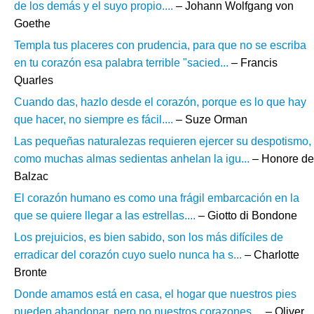
de los demás y el suyo propio....
– Johann Wolfgang von
Goethe
Templa tus placeres con prudencia, para que no se escriba
en tu corazón esa palabra terrible "sacied...
– Francis
Quarles
Cuando das, hazlo desde el corazón, porque es lo que hay
que hacer, no siempre es fácil....
– Suze Orman
Las pequeñas naturalezas requieren ejercer su despotismo,
como muchas almas sedientas anhelan la igu...
– Honore de
Balzac
El corazón humano es como una frágil embarcación en la
que se quiere llegar a las estrellas....
– Giotto di Bondone
Los prejuicios, es bien sabido, son los más difíciles de
erradicar del corazón cuyo suelo nunca ha s...
– Charlotte
Bronte
Donde amamos está en casa, el hogar que nuestros pies
pueden abandonar, pero no nuestros corazones....
– Oliver