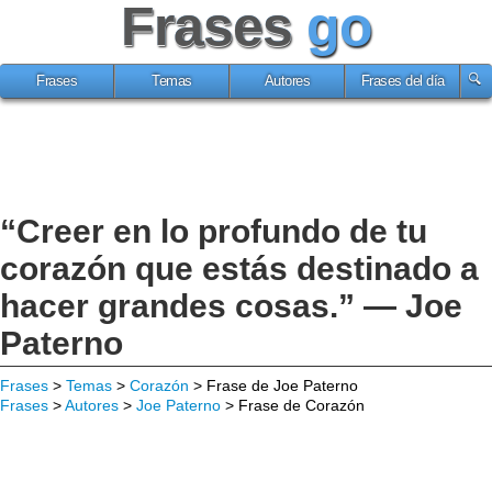
Frases
go
Frases
Temas
Autores
Frases del día
“Creer en lo profundo de tu
corazón que estás destinado a
hacer grandes cosas.” — Joe
Paterno
Frases
>
Temas
>
Corazón
> Frase de Joe Paterno
Frases
>
Autores
>
Joe Paterno
> Frase de Corazón