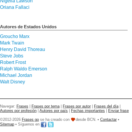
Nigella Lawson
Oriana Fallaci
Autores de Estados Unidos
Groucho Marx
Mark Twain
Henry David Thoreau
Steve Jobs
Robert Frost
Ralph Waldo Emerson
Michael Jordan
Walt Disney
Navegar:
Frases
|
Frases por tema
|
Frases por autor
|
Frases del día
|
Autores por profesión
|
Autores por país
|
Fechas importantes
|
Enviar frase
©2012-2026
Frases go
se ha creado con
desde BCN. •
Contactar
•
Sitemap
• Síguenos en