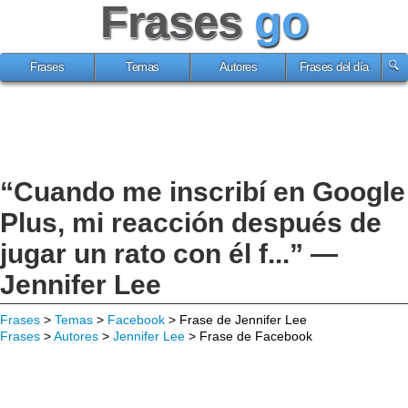
Frases
go
Frases
Temas
Autores
Frases del día
“Cuando me inscribí en Google
Plus, mi reacción después de
jugar un rato con él f...” —
Jennifer Lee
Frases
>
Temas
>
Facebook
> Frase de Jennifer Lee
Frases
>
Autores
>
Jennifer Lee
> Frase de Facebook