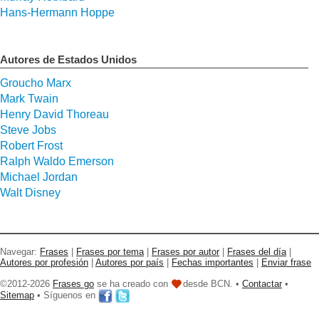
Hans-Hermann Hoppe
Autores de Estados Unidos
Groucho Marx
Mark Twain
Henry David Thoreau
Steve Jobs
Robert Frost
Ralph Waldo Emerson
Michael Jordan
Walt Disney
Navegar:
Frases
|
Frases por tema
|
Frases por autor
|
Frases del día
|
Autores por profesión
|
Autores por país
|
Fechas importantes
|
Enviar frase
©2012-2026
Frases go
se ha creado con
desde BCN. •
Contactar
•
Sitemap
• Síguenos en