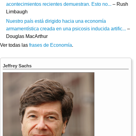
acontecimientos recientes demuestran. Esto no...
– Rush
Limbaugh
Nuestro país está dirigido hacia una economía
armamentística creada en una psicosis inducida artific...
–
Douglas MacArthur
Ver todas las
frases de Economía
.
Jeffrey Sachs