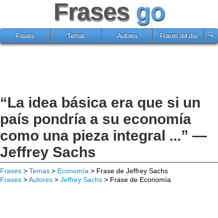
Frases
go
Frases
Temas
Autores
Frases del día
“La idea básica era que si un
país pondría a su economía
como una pieza integral ...” —
Jeffrey Sachs
Frases
>
Temas
>
Economía
> Frase de Jeffrey Sachs
Frases
>
Autores
>
Jeffrey Sachs
> Frase de Economía