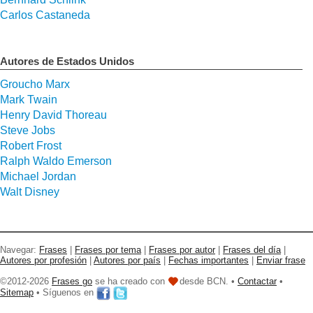
Carlos Castaneda
Autores de Estados Unidos
Groucho Marx
Mark Twain
Henry David Thoreau
Steve Jobs
Robert Frost
Ralph Waldo Emerson
Michael Jordan
Walt Disney
Navegar:
Frases
|
Frases por tema
|
Frases por autor
|
Frases del día
|
Autores por profesión
|
Autores por país
|
Fechas importantes
|
Enviar frase
©2012-2026
Frases go
se ha creado con
desde BCN. •
Contactar
•
Sitemap
• Síguenos en