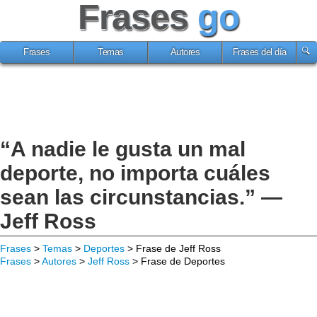
Frases
go
Frases
Temas
Autores
Frases del día
“A nadie le gusta un mal
deporte, no importa cuáles
sean las circunstancias.” —
Jeff Ross
Frases
>
Temas
>
Deportes
> Frase de Jeff Ross
Frases
>
Autores
>
Jeff Ross
> Frase de Deportes