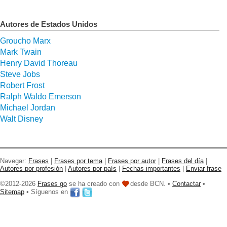
Autores de Estados Unidos
Groucho Marx
Mark Twain
Henry David Thoreau
Steve Jobs
Robert Frost
Ralph Waldo Emerson
Michael Jordan
Walt Disney
Navegar:
Frases
|
Frases por tema
|
Frases por autor
|
Frases del día
|
Autores por profesión
|
Autores por país
|
Fechas importantes
|
Enviar frase
©2012-2026
Frases go
se ha creado con
desde BCN. •
Contactar
•
Sitemap
• Síguenos en