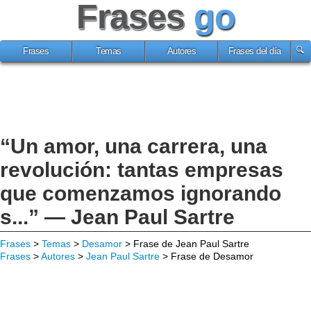
Frases
go
Frases
Temas
Autores
Frases del día
“Un amor, una carrera, una
revolución: tantas empresas
que comenzamos ignorando
s...” — Jean Paul Sartre
Frases
>
Temas
>
Desamor
> Frase de Jean Paul Sartre
Frases
>
Autores
>
Jean Paul Sartre
> Frase de Desamor