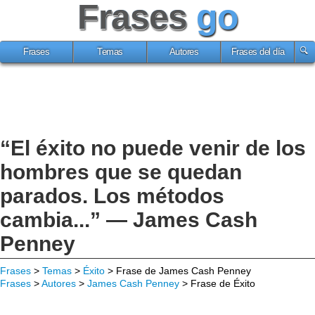
Frases
go
Frases
Temas
Autores
Frases del día
“El éxito no puede venir de los
hombres que se quedan
parados. Los métodos
cambia...” — James Cash
Penney
Frases
>
Temas
>
Éxito
> Frase de James Cash Penney
Frases
>
Autores
>
James Cash Penney
> Frase de Éxito