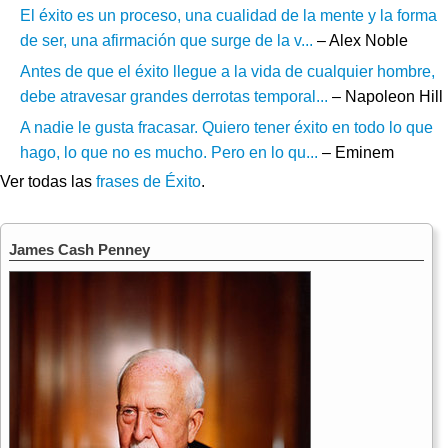
El éxito es un proceso, una cualidad de la mente y la forma
de ser, una afirmación que surge de la v...
– Alex Noble
Antes de que el éxito llegue a la vida de cualquier hombre,
debe atravesar grandes derrotas temporal...
– Napoleon Hill
A nadie le gusta fracasar. Quiero tener éxito en todo lo que
hago, lo que no es mucho. Pero en lo qu...
– Eminem
Ver todas las
frases de Éxito
.
James Cash Penney